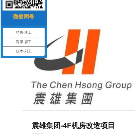
销售-李工
客服-廖工
技术-刘工
震雄集团-4F机房改造项目