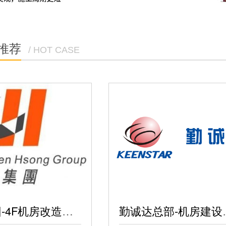
推荐
/ HOT CASE
勤诚达
震雄集团-4F机房改造项目