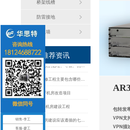
桥架线槽
机房建设工程-机房改造工程--华思特16年一站式智能机房解决方案服务商
防雷接地
机房建设-机房工程--华思特一站式智能机房建设工程服务商
防火墙
华思特机房建设四大核心优势-16年专注机房新建/改造/布线/维保
模块化机房与传统机房的区别
推荐资讯
关于机房建设的选址、等级、机架、机柜
机房建设装修工程主要包含哪些方面？华思特专注机房建设16年
AR3
震雄集团-4F机房改造项目
勤诚达总部-机房建设工程
包转发率
数据中心机房建设应该遵循的七大原则-深圳华思特
VPN支
销售-李工
VPN描述
机房建设整体解决方案需要注意的几点--华思特一站式机房建设服务商
客服-廖工