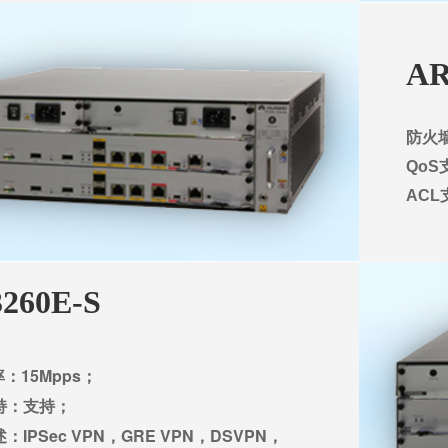
AR
防火墙
Qo
ACL
260E-S
：15Mpps；
持：支持；
：IPSec VPN，GRE VPN，DSVPN，