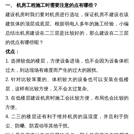
一、
机房工程施工时需要注意的点有哪些？
建设机房时我们要对机房进行选址，保证机房不建设在该
建筑体的顶层或底层。根据弱电人多年的施工经验，小编
总结出机房建设在二三层是比较好的，那么建设在二三层
的优点有哪些呢？
优点：
1.
选择较低的楼层，方便设备进场，也不会因为设备体积
过大，到达现场有难度而产生的过大的困扰。
2.
针对比较笨重的、体积较大的设备也可以安装在低楼
层，这样有比较方便，又不会太过复杂。
3.
在低楼层建设机房时施工会比较方便，布局也会比较的
方便。
4.
二三的楼层还有利于维持机房的温湿度，并且利于防
尘、防嗮、防震动等其他干扰。