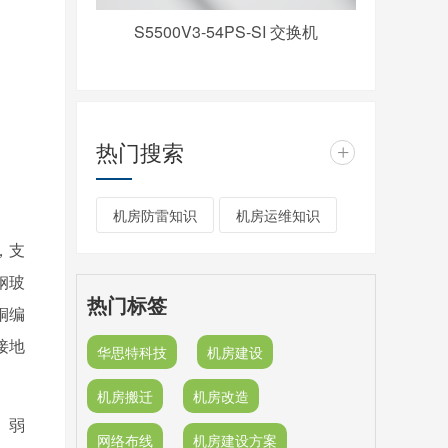
S5500V3-54PS-SI 交换机
热门搜索
+
机房防雷知识
机房运维知识
，支
钢玻
热门标签
铜编
接地
华思特科技
机房建设
机房搬迁
机房改造
、弱
网络布线
机房建设方案