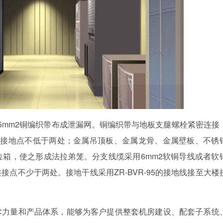
5mm2铜编织带布成泄漏网。铜编织带与地板支腿螺栓紧密连接
的接地点不低于两处；金属吊顶板、金属龙骨、金属壁板、不锈
箱，使之形成法拉弟笼。分支线缆采用6mm2软铜导线或者软
点不少于两处。接地干线采用ZR-BVR-95的接地线接至大楼
术力量和产品体系，能够为客户提供整套机房建设、配套子系统