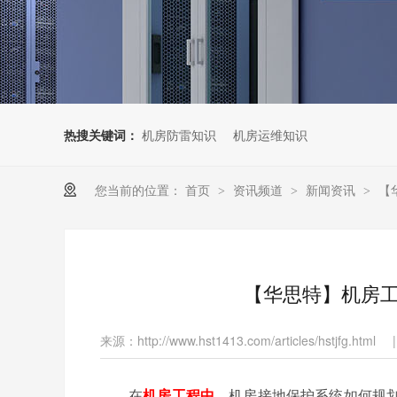
热搜关键词：
机房防雷知识
机房运维知识
您当前的位置：
首页
资讯频道
新闻资讯
【
>
>
>
【华思特】机房
来源：http://www.hst1413.com/articles/hstjfg.html
|
在
机房工程中
，机房接地保护系统如何规